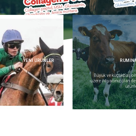
YENİ ÜRÜNLER
RUMİN
Büyük ve küçükbaş o
üzere ihtiyacınız olan de
ürünler