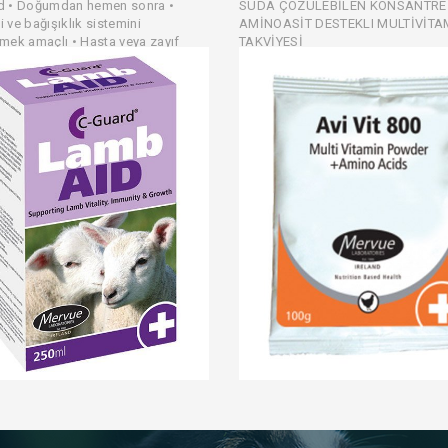
d • Doğumdan hemen sonra •
SUDA ÇÖZÜLEBİLEN KONSANTRE
 ve bağışıklık sistemini
AMİNOASİT DESTEKLI MULTİVİTA
mek amaçlı • Hasta veya zayıf
TAKVİYESİ
n tedavisini desteklemek amaçlı