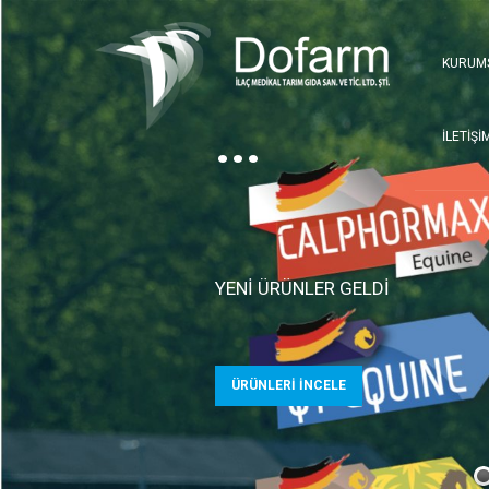
KURUM
...
İLETİŞİ
YENİ ÜRÜNLER GELDİ
ÜRÜNLERİ İNCELE