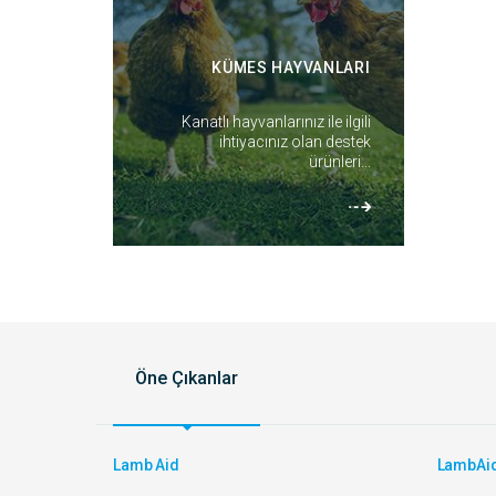
KÜMES HAYVANLARI
Kanatlı hayvanlarınız ile ilgili
ihtiyacınız olan destek
ürünleri...
Öne Çıkanlar
Lamb Aid
LambAi