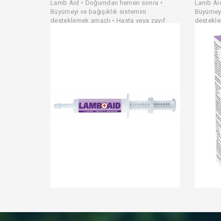
Lamb Aid • Doğumdan hemen sonra •
Lamb Ai
Büyümeyi ve bağışıklık sistemini
Büyümeyi
desteklemek amaçlı • Hasta veya zayıf
destekle
kuzuların tedavisini desteklemek amaçlı
kuzuları