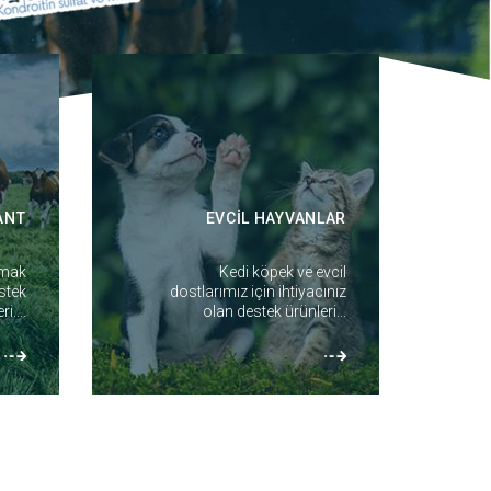
ANT
EVCİL HAYVANLAR
lmak
Kedi köpek ve evcil
stek
dostlarımız için ihtiyacınız
i....
olan destek ürünleri...